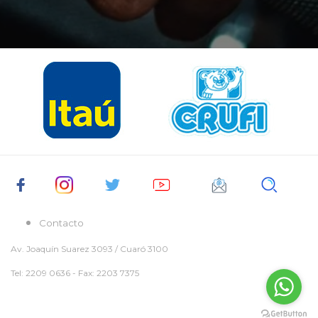
Contacto
Av. Joaquín Suarez 3093 / Cuaró 3100
Tel: 2209 0636 - Fax: 2203 7375