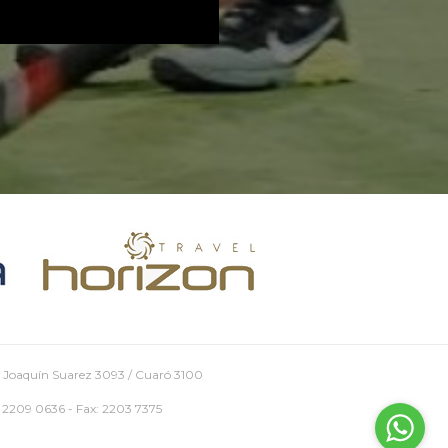
 Joaquín Suarez 3093 / Cuaró 3100
: 2209 0636 - Fax: 2203 7375